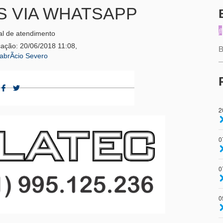
S VIA WHATSAPP
l de atendimento
cação: 20/06/2018 11:08,
abrÃ­cio Severo
2
0
0
0